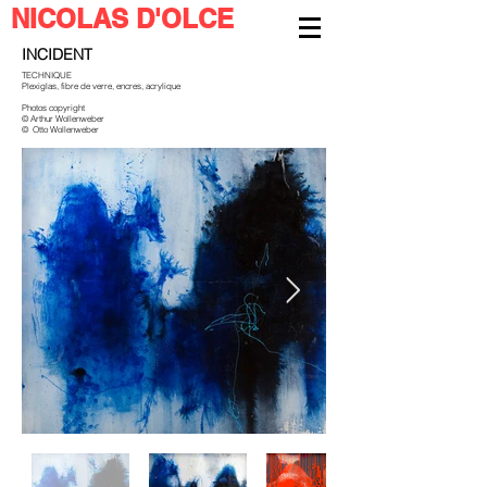
NICOLAS D'OLCE
INCIDENT
TECHNIQUE
Plexiglas, fibre de verre, encres, acrylique
Photos copyright
© Arthur Wollenweber
© Otto Wollenweber